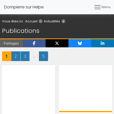
Dompierre sur Helpe
Menu
Publications
Vous êtes ici :
Accueil
Actualités
Publications
Partagez
Page
sur 5
Page
sur 5
Page
sur 5
…
Page
sur 5
1
2
3
5