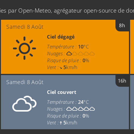
ies par Open-Meteo, agrégateur open-source de d
8h
Samedi 8 Août
Ciel dégagé
Température :
10
°C
Nuages :
Risque de pluie :
0
%
Vent :
5
km/h
16h
Samedi 8 Août
Ciel couvert
Température :
24
°C
Nuages :
Risque de pluie :
0
%
Vent :
5
km/h