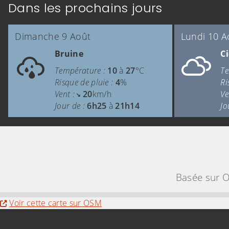
Dans les prochains jours
Dimanche 9 Août
Lundi 10 A
Bruine
Ci
Température :
10
à
27
°C
Te
Risque de pluie :
4
%
Ri
Vent :
20
km/h
Ve
Jour de :
6h25
à
21h14
Jo
Basée sur O
Evitez la carte interactive ci-après et aller au
Voir cette carte sur OSM
Informations de contact