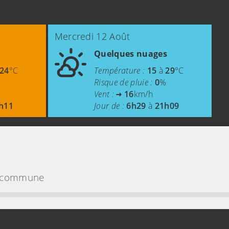
Mercredi 12 Août
Quelques nuages
24
°C
Température :
15
à
29
°C
%
Risque de pluie :
0
%
Vent :
16
km/h
h11
Jour de :
6h29
à
21h09
la commune
rte sur OpenStreetMap »