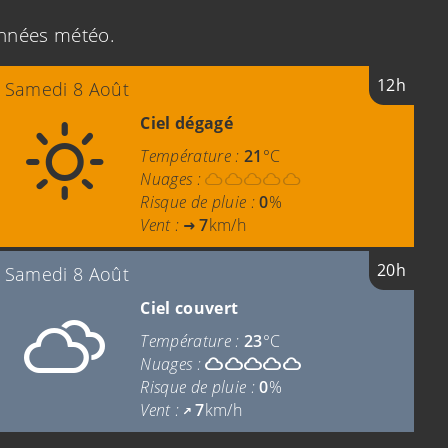
onnées météo.
12h
Samedi 8 Août
Ciel dégagé
Température :
21
°C
Nuages :
Risque de pluie :
0
%
Vent :
7
km/h
20h
Samedi 8 Août
Ciel couvert
Température :
23
°C
Nuages :
Risque de pluie :
0
%
Vent :
7
km/h