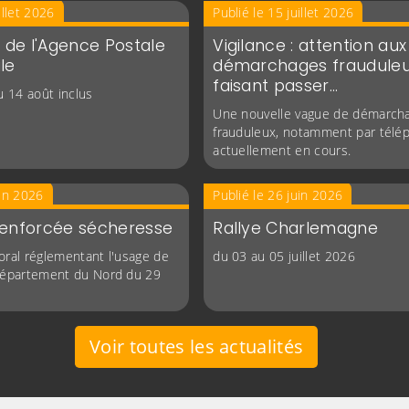
illet 2026
Publié le 15 juillet 2026
 de l'Agence Postale
Vigilance : attention aux
le
démarchages frauduleu
faisant passer…
au 14 août inclus
Une nouvelle vague de démarch
frauduleux, notamment par télé
actuellement en cours.
uin 2026
Publié le 26 juin 2026
 renforcée sécheresse
Rallye Charlemagne
oral réglementant l'usage de
du 03 au 05 juillet 2026
 département du Nord du 29
Voir toutes les actualités