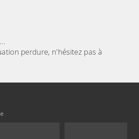
..
uation perdure, n'hésitez pas à
ne