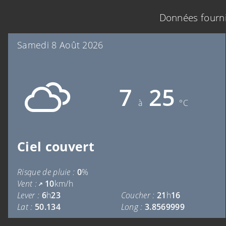
Données fourn
Samedi 8 Août 2026
7
25
à
°C
Ciel couvert
Risque de pluie :
0
%
Vent :
10
km/h
Lever :
6
h
23
Coucher :
21
h
16
Lat :
50.134
Long :
3.8569999