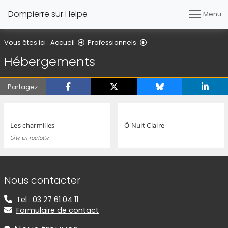
Dompierre sur Helpe
Menu
Hébergements
Vous êtes ici :
Accueil
Professionnels
Hébergements
Partagez
Les charmilles
Ô Nuit Claire
Gîte en roulotte
Informations de contact
Nous contacter
Tel : 03 27 61 04 11
Formulaire de contact